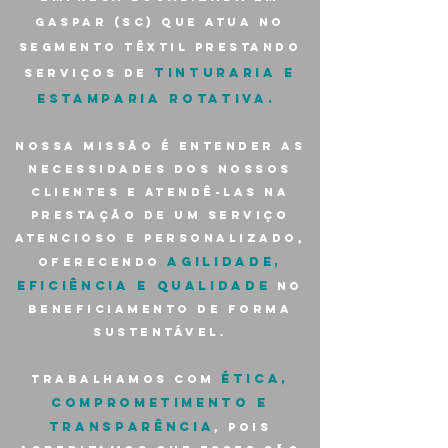
Gaspar (SC) que atua no
segmento têxtil prestando
tinturaria e
serviços de
estamparia rotativa.
Nossa missão é entender as
necessidades dos nossos
clientes e atendê-las na
prestação de um serviço
atencioso e personalizado,
agilidade,
oferecendo
eficiência e qualidade
no
beneficiamento de forma
sustentável.
ética,
Trabalhamos com
comprometimento e
transparência
, pois